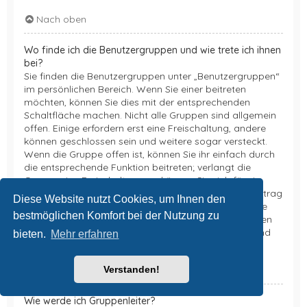
Nach oben
Wo finde ich die Benutzergruppen und wie trete ich ihnen
bei?
Sie finden die Benutzergruppen unter „Benutzergruppen“
im persönlichen Bereich. Wenn Sie einer beitreten
möchten, können Sie dies mit der entsprechenden
Schaltfläche machen. Nicht alle Gruppen sind allgemein
offen. Einige erfordern erst eine Freischaltung, andere
können geschlossen sein und weitere sogar versteckt.
Wenn die Gruppe offen ist, können Sie ihr einfach durch
die entsprechende Funktion beitreten; verlangt die
Gruppe eine Freischaltung, so können Sie sich für sie
bewerben. Ein Gruppenleiter muss daraufhin Ihren Antrag
Diese Website nutzt Cookies, um Ihnen den
annehmen. Er könnte fragen, warum Sie in die Gruppe
bestmöglichen Komfort bei der Nutzung zu
aufgenommen werden möchten. Bitte belästige keinen
Gruppenleiter, wenn er Sie ablehnt, er wird einen Grund
bieten.
Mehr erfahren
dafür haben.
Nach oben
Verstanden!
Wie werde ich Gruppenleiter?