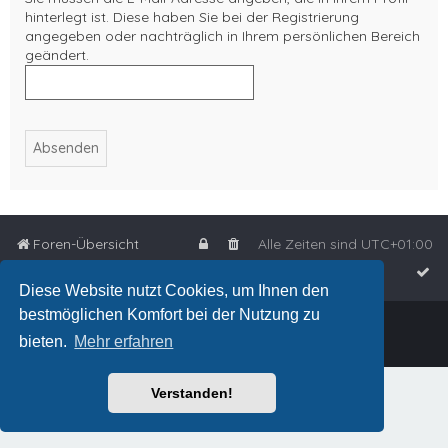
hinterlegt ist. Diese haben Sie bei der Registrierung
angegeben oder nachträglich in Ihrem persönlichen Bereich
geändert.
Foren-Übersicht
Alle Zeiten sind
UTC+01:00
Diese Website nutzt Cookies, um Ihnen den
bestmöglichen Komfort bei der Nutzung zu
Powered by
phpBB
™
bieten.
Mehr erfahren
Deutsche Übersetzung durch
phpBB.de
Verstanden!