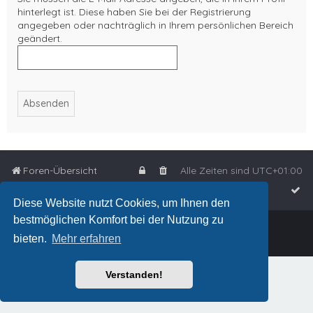
hinterlegt ist. Diese haben Sie bei der Registrierung
angegeben oder nachträglich in Ihrem persönlichen Bereich
geändert.
Foren-Übersicht
Alle Zeiten sind
UTC+01:00
Diese Website nutzt Cookies, um Ihnen den
bestmöglichen Komfort bei der Nutzung zu
Powered by
phpBB
™
bieten.
Mehr erfahren
Deutsche Übersetzung durch
phpBB.de
Verstanden!