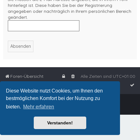
hinterlegt ist. Diese haben Sie bei der Registrierung
angegeben oder nachträglich in Ihrem persönlichen Bereich
geändert.
Foren-Übersicht
Alle Zeiten sind
UTC+01:00
Diese Website nutzt Cookies, um Ihnen den
bestmöglichen Komfort bei der Nutzung zu
Powered by
phpBB
™
bieten.
Mehr erfahren
Deutsche Übersetzung durch
phpBB.de
Verstanden!