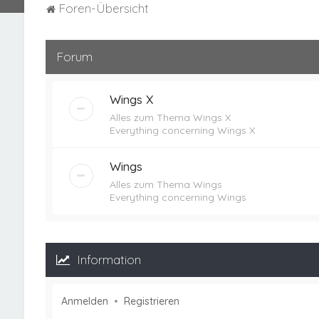
Foren-Übersicht
Forum
Wings X
Alles zum Thema Wings X
Everything concerning Wings X
Wings
Alles zum Thema Wings
Everything concerning Wings
Information
Anmelden
•
Registrieren