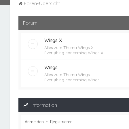
Foren-Übersicht
Forum
Wings X
Alles zum Thema Wings X
Everything concerning Wings X
Wings
Alles zum Thema Wings
Everything concerning Wings
Information
Anmelden
•
Registrieren