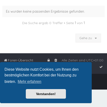
Es wurden keine passenden Ergebnisse gefunden.
Die Suche ergab 0 Treffer • Seite
1
von
1
Gehe zu
Foren-Übersicht
Alle Zeiten sind
UTC+01:00
Diese Website nutzt Cookies, um Ihnen den
bestmöglichen Komfort bei der Nutzung zu
Powered by
phpBB
™
bieten.
Mehr erfahren
Deutsche Übersetzung durch
phpBB.de
Verstanden!