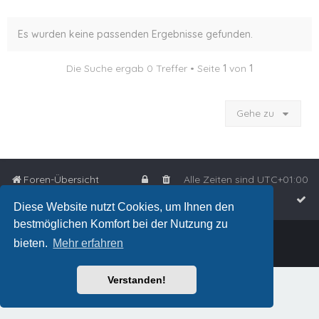
Es wurden keine passenden Ergebnisse gefunden.
Die Suche ergab 0 Treffer • Seite
1
von
1
Gehe zu
Foren-Übersicht
Alle Zeiten sind
UTC+01:00
Diese Website nutzt Cookies, um Ihnen den
bestmöglichen Komfort bei der Nutzung zu
Powered by
phpBB
™
bieten.
Mehr erfahren
Deutsche Übersetzung durch
phpBB.de
Verstanden!