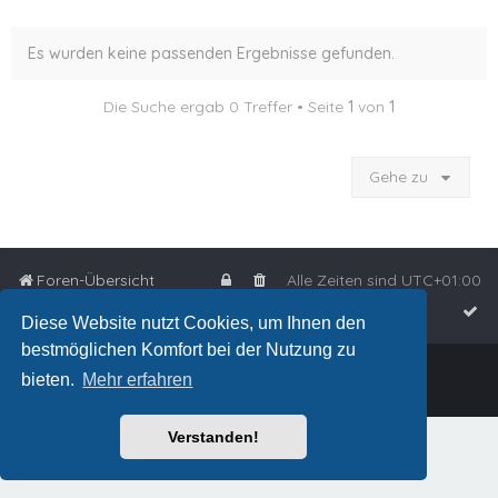
Es wurden keine passenden Ergebnisse gefunden.
Die Suche ergab 0 Treffer • Seite
1
von
1
Gehe zu
Foren-Übersicht
Alle Zeiten sind
UTC+01:00
Diese Website nutzt Cookies, um Ihnen den
bestmöglichen Komfort bei der Nutzung zu
Powered by
phpBB
™
bieten.
Mehr erfahren
Deutsche Übersetzung durch
phpBB.de
Verstanden!