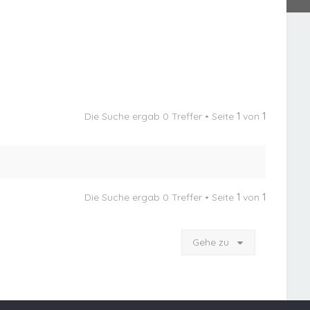
Die Suche ergab 0 Treffer • Seite
1
von
1
Die Suche ergab 0 Treffer • Seite
1
von
1
Gehe zu