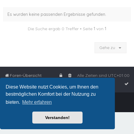
Es wurden keine passenden Ergebnisse gefunden.
Die Suche ergab 0 Treffer • Seite
1
von
1
Gehe zu
Foren-Übersicht
Alle Zeiten sind
UTC+01:00
Diese Website nutzt Cookies, um Ihnen den
bestmöglichen Komfort bei der Nutzung zu
Powered by
phpBB
™
bieten.
Mehr erfahren
Deutsche Übersetzung durch
phpBB.de
Verstanden!