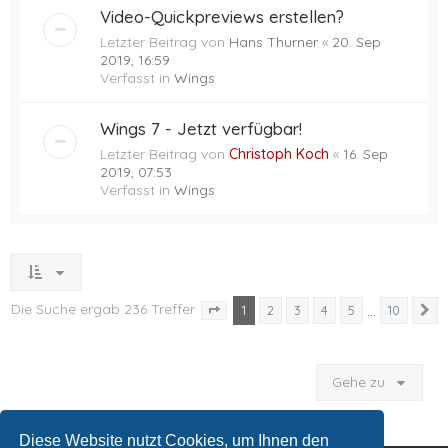
Video-Quickpreviews erstellen?
Letzter Beitrag von
Hans Thurner
«
20. Sep
2019, 16:59
Verfasst in
Wings
Wings 7 - Jetzt verfügbar!
Letzter Beitrag von
Christoph Koch
«
16. Sep
2019, 07:53
Verfasst in
Wings
Die Suche ergab 236 Treffer
1
…
2
3
4
5
10
N
Seite
1
von
10
Gehe zu
Diese Website nutzt Cookies, um Ihnen den