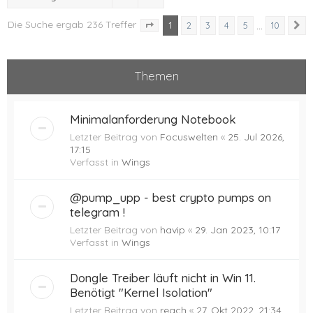
Die Suche ergab 236 Treffer
1
…
2
3
4
5
10
N
Seite
1
von
10
Themen
Minimalanforderung Notebook
Letzter Beitrag von
Focuswelten
«
25. Jul 2026,
17:15
Verfasst in
Wings
@pump_upp - best crypto pumps on
telegram !
Letzter Beitrag von
havip
«
29. Jan 2023, 10:17
Verfasst in
Wings
Dongle Treiber läuft nicht in Win 11.
Benötigt "Kernel Isolation"
Letzter Beitrag von
reach
«
27. Okt 2022, 21:34