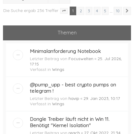
Die Suche ergab 236 Treffer
1
…
2
3
4
5
10
N
Seite
1
von
10
Themen
Minimalanforderung Notebook
Letzter Beitrag von
Focuswelten
«
25. Jul 2026,
17:15
Verfasst in
Wings
@pump_upp - best crypto pumps on
telegram !
Letzter Beitrag von
havip
«
29. Jan 2023, 10:17
Verfasst in
Wings
Dongle Treiber läuft nicht in Win 11.
Benötigt "Kernel Isolation"
Letzter Beitrag von
reach
«
27. Okt 2022, 21:34