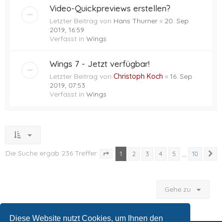
Video-Quickpreviews erstellen?
Letzter Beitrag von
Hans Thurner
«
20. Sep
2019, 16:59
Verfasst in
Wings
Wings 7 - Jetzt verfügbar!
Letzter Beitrag von
Christoph Koch
«
16. Sep
2019, 07:53
Verfasst in
Wings
Die Suche ergab 236 Treffer
1
…
2
3
4
5
10
N
Seite
1
von
10
Gehe zu
Diese Website nutzt Cookies, um Ihnen den