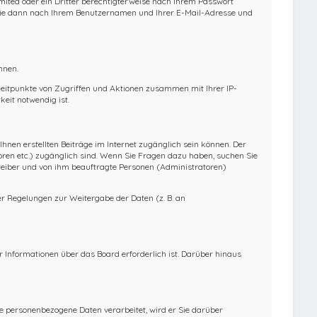
mited oder ein Dritter berechtigterweise nach Ihrem Passwort
t Sie dann nach Ihrem Benutzernamen und Ihrer E-Mail-Adresse und
nnen.
 Zeitpunkte von Zugriffen und Aktionen zusammen mit Ihrer IP-
eit notwendig ist.
Ihnen erstellten Beiträge im Internet zugänglich sein können. Der
toren etc.) zugänglich sind. Wenn Sie Fragen dazu haben, suchen Sie
treiber und von ihm beauftragte Personen (Administratoren)
her Regelungen zur Weitergabe der Daten (z. B. an
 Informationen über das Board erforderlich ist. Darüber hinaus
re personenbezogene Daten verarbeitet, wird er Sie darüber