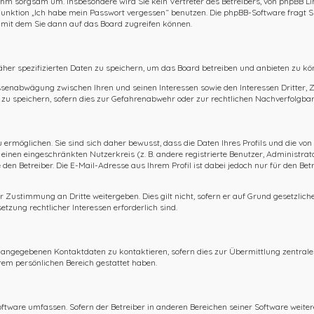
 ihm sorgsam um. Insbesondere wird Sie kein Vertreter des Betreibers, von phpBB Li
ie Funktion „Ich habe mein Passwort vergessen“ benutzen. Die phpBB-Software frag
 mit dem Sie dann auf das Board zugreifen können.
äher spezifizierten Daten zu speichern, um das Board betreiben und anbieten zu kö
essenabwägung zwischen Ihren und seinen Interessen sowie den Interessen Dritter,
u speichern, sofern dies zur Gefahrenabwehr oder zur rechtlichen Nachverfolgbark
rmöglichen. Sie sind sich daher bewusst, dass die Daten Ihres Profils und die von 
r einen eingeschränkten Nutzerkreis (z. B. andere registrierte Benutzer, Administra
en Betreiber. Die E-Mail-Adresse aus Ihrem Profil ist dabei jedoch nur für den Be
r Zustimmung an Dritte weitergeben. Dies gilt nicht, sofern er auf Grund gesetzlic
etzung rechtlicher Interessen erforderlich sind.
n angegebenen Kontaktdaten zu kontaktieren, sofern dies zur Übermittlung zentraler
hrem persönlichen Bereich gestattet haben.
Software umfassen. Sofern der Betreiber in anderen Bereichen seiner Software weite