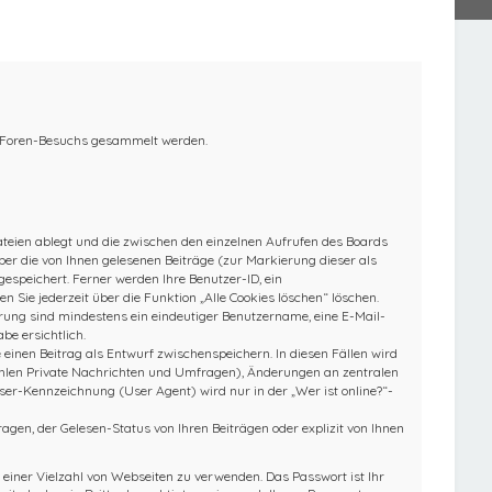
es Foren-Besuchs gesammelt werden.
Dateien ablegt und die zwischen den einzelnen Aufrufen des Boards
über die von Ihnen gelesenen Beiträge (zur Markierung dieser als
espeichert. Ferner werden Ihre Benutzer-ID, ein
 Sie jederzeit über die Funktion „Alle Cookies löschen“ löschen.
ierung sind mindestens ein eindeutiger Benutzername, eine E-Mail-
be ersichtlich.
e einen Beitrag als Entwurf zwischenspeichern. In diesen Fällen wird
zählen Private Nachrichten und Umfragen), Änderungen an zentralen
ser-Kennzeichnung (User Agent) wird nur in der „Wer ist online?“-
gen, der Gelesen-Status von Ihren Beiträgen oder explizit von Ihnen
 einer Vielzahl von Webseiten zu verwenden. Das Passwort ist Ihr