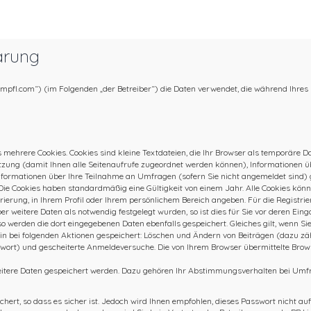
ärung
tumpfl.com“) (im Folgenden „der Betreiber“) die Daten verwendet, die während Ihr
 mehrere Cookies. Cookies sind kleine Textdateien, die Ihr Browser als temporäre 
r Sitzung (damit Ihnen alle Seitenaufrufe zugeordnet werden können), Informationen 
nformationen über Ihre Teilnahme an Umfragen (sofern Sie nicht angemeldet sind) g
Die Cookies haben standardmäßig eine Gültigkeit von einem Jahr. Alle Cookies können
trierung, in Ihrem Profil oder Ihrem persönlichem Bereich angeben. Für die Registr
weitere Daten als notwendig festgelegt wurden, so ist dies für Sie vor deren Einga
so werden die dort eingegebenen Daten ebenfalls gespeichert. Gleiches gilt, wenn Si
rhin bei folgenden Aktionen gespeichert: Löschen und Ändern von Beiträgen (dazu 
swort) und gescheiterte Anmeldeversuche. Die von Ihrem Browser übermittelte Brow
eitere Daten gespeichert werden. Dazu gehören Ihr Abstimmungsverhalten bei Umfra
ert, so dass es sicher ist. Jedoch wird Ihnen empfohlen, dieses Passwort nicht auf