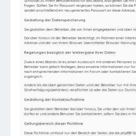
Schlüssel zu Ihrem Benutzerkonto für das Board, also gehen Sie mit
fragen. Sollten Sie Ihr Passwort vergessen haben, so können Sie d
sendet anschließend ein neu generiertes Passwort an diese Adresse,
Gestattung der Datenspeicherung
Sie gestatten dem Betreiber, die von Ihnen eingegebenen und oben n
Darüber hinaus ist der Betreiber berechtigt, im Rahmen einer Inter
Adresse und der von Ihrem Browser übermittelter Browser-Kennung z
Regelungen bezüglich der Weitergabe Ihrer Daten
Zweck eines Boards ist es, einen Austausch mit anderen Personen zu e
Betreiber kann jedoch festlegen, dass einzelne Informationen nur fü
nach entsprechenden Informationen im Forum oder kontaktieren Sie d
zugänglich.
Andere als die oben genannten Daten wird der Betreiber nur mit Ihre
Strafverfolgungsbehörden) verpflichtet ist oder die Daten zur Durchs
Gestattung der Kontaktaufnahme
Sie gestatten dem Betreiber darüber hinaus, Sie unter den von Ihne
dürfen er und andere Benutzer Sie kontaktieren, sofern Sie dies in I
Geltungsbereich dieser Richtlinie
Diese Richtlinie umfasst nur den Bereich der Seiten, die die phpBB-