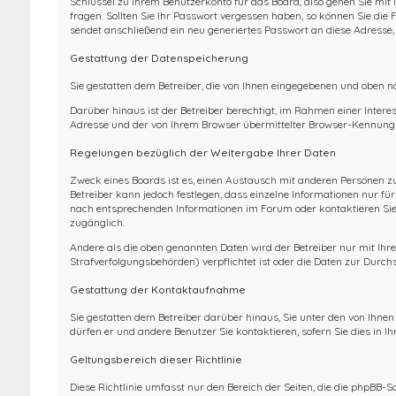
Schlüssel zu Ihrem Benutzerkonto für das Board, also gehen Sie mit
fragen. Sollten Sie Ihr Passwort vergessen haben, so können Sie d
sendet anschließend ein neu generiertes Passwort an diese Adresse,
Gestattung der Datenspeicherung
Sie gestatten dem Betreiber, die von Ihnen eingegebenen und oben n
Darüber hinaus ist der Betreiber berechtigt, im Rahmen einer Inter
Adresse und der von Ihrem Browser übermittelter Browser-Kennung z
Regelungen bezüglich der Weitergabe Ihrer Daten
Zweck eines Boards ist es, einen Austausch mit anderen Personen zu e
Betreiber kann jedoch festlegen, dass einzelne Informationen nur fü
nach entsprechenden Informationen im Forum oder kontaktieren Sie d
zugänglich.
Andere als die oben genannten Daten wird der Betreiber nur mit Ihre
Strafverfolgungsbehörden) verpflichtet ist oder die Daten zur Durchs
Gestattung der Kontaktaufnahme
Sie gestatten dem Betreiber darüber hinaus, Sie unter den von Ihne
dürfen er und andere Benutzer Sie kontaktieren, sofern Sie dies in I
Geltungsbereich dieser Richtlinie
Diese Richtlinie umfasst nur den Bereich der Seiten, die die phpBB-