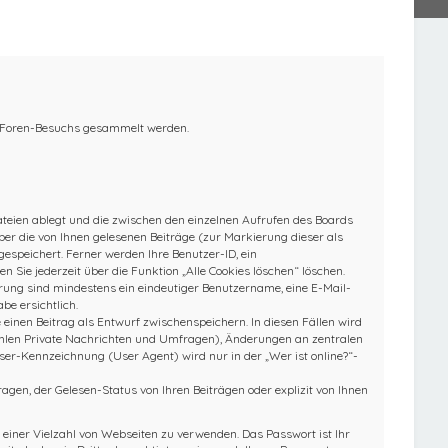
es Foren-Besuchs gesammelt werden.
Dateien ablegt und die zwischen den einzelnen Aufrufen des Boards
über die von Ihnen gelesenen Beiträge (zur Markierung dieser als
espeichert. Ferner werden Ihre Benutzer-ID, ein
 Sie jederzeit über die Funktion „Alle Cookies löschen“ löschen.
ierung sind mindestens ein eindeutiger Benutzername, eine E-Mail-
be ersichtlich.
e einen Beitrag als Entwurf zwischenspeichern. In diesen Fällen wird
zählen Private Nachrichten und Umfragen), Änderungen an zentralen
ser-Kennzeichnung (User Agent) wird nur in der „Wer ist online?“-
gen, der Gelesen-Status von Ihren Beiträgen oder explizit von Ihnen
 einer Vielzahl von Webseiten zu verwenden. Das Passwort ist Ihr