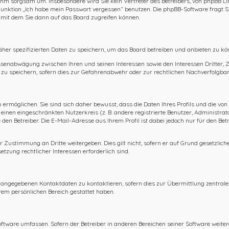
 ihm sorgsam um. Insbesondere wird Sie kein Vertreter des Betreibers, von phpBB Li
ie Funktion „Ich habe mein Passwort vergessen“ benutzen. Die phpBB-Software frag
 mit dem Sie dann auf das Board zugreifen können.
äher spezifizierten Daten zu speichern, um das Board betreiben und anbieten zu kö
essenabwägung zwischen Ihren und seinen Interessen sowie den Interessen Dritter,
u speichern, sofern dies zur Gefahrenabwehr oder zur rechtlichen Nachverfolgbark
rmöglichen. Sie sind sich daher bewusst, dass die Daten Ihres Profils und die von 
r einen eingeschränkten Nutzerkreis (z. B. andere registrierte Benutzer, Administra
en Betreiber. Die E-Mail-Adresse aus Ihrem Profil ist dabei jedoch nur für den Be
r Zustimmung an Dritte weitergeben. Dies gilt nicht, sofern er auf Grund gesetzlic
etzung rechtlicher Interessen erforderlich sind.
n angegebenen Kontaktdaten zu kontaktieren, sofern dies zur Übermittlung zentraler
hrem persönlichen Bereich gestattet haben.
Software umfassen. Sofern der Betreiber in anderen Bereichen seiner Software weite