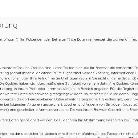
ärung
tumpfl.com“) (im Folgenden „der Betreiber“) die Daten verwendet, die während Ihr
 mehrere Cookies. Cookies sind kleine Textdateien, die Ihr Browser als temporäre 
r Sitzung (damit Ihnen alle Seitenaufrufe zugeordnet werden können), Informationen 
nformationen über Ihre Teilnahme an Umfragen (sofern Sie nicht angemeldet sind) g
Die Cookies haben standardmäßig eine Gültigkeit von einem Jahr. Alle Cookies können
trierung, in Ihrem Profil oder Ihrem persönlichem Bereich angeben. Für die Registr
weitere Daten als notwendig festgelegt wurden, so ist dies für Sie vor deren Einga
so werden die dort eingegebenen Daten ebenfalls gespeichert. Gleiches gilt, wenn Si
rhin bei folgenden Aktionen gespeichert: Löschen und Ändern von Beiträgen (dazu 
swort) und gescheiterte Anmeldeversuche. Die von Ihrem Browser übermittelte Brow
eitere Daten gespeichert werden. Dazu gehören Ihr Abstimmungsverhalten bei Umfra
ert, so dass es sicher ist. Jedoch wird Ihnen empfohlen, dieses Passwort nicht auf