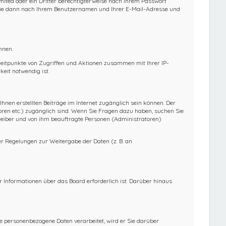
mited oder ein Dritter berechtigterweise nach Ihrem Passwort
t Sie dann nach Ihrem Benutzernamen und Ihrer E-Mail-Adresse und
nnen.
 Zeitpunkte von Zugriffen und Aktionen zusammen mit Ihrer IP-
eit notwendig ist.
Ihnen erstellten Beiträge im Internet zugänglich sein können. Der
toren etc.) zugänglich sind. Wenn Sie Fragen dazu haben, suchen Sie
treiber und von ihm beauftragte Personen (Administratoren)
her Regelungen zur Weitergabe der Daten (z. B. an
 Informationen über das Board erforderlich ist. Darüber hinaus
re personenbezogene Daten verarbeitet, wird er Sie darüber