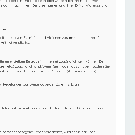
mited oder ein Dritter berechtigterweise nach Ihrem Passwort
t Sie dann nach Ihrem Benutzernamen und Ihrer E-Mail-Adresse und
nnen.
 Zeitpunkte von Zugriffen und Aktionen zusammen mit Ihrer IP-
eit notwendig ist.
Ihnen erstellten Beiträge im Internet zugänglich sein können. Der
toren etc.) zugänglich sind. Wenn Sie Fragen dazu haben, suchen Sie
treiber und von ihm beauftragte Personen (Administratoren)
her Regelungen zur Weitergabe der Daten (z. B. an
 Informationen über das Board erforderlich ist. Darüber hinaus
re personenbezogene Daten verarbeitet, wird er Sie darüber