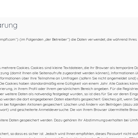
ärung
tumpfl.com“) (im Folgenden „der Betreiber“) die Daten verwendet, die während Ihr
 mehrere Cookies. Cookies sind kleine Textdateien, die Ihr Browser als temporäre 
r Sitzung (damit Ihnen alle Seitenaufrufe zugeordnet werden können), Informationen 
nformationen über Ihre Teilnahme an Umfragen (sofern Sie nicht angemeldet sind) g
Die Cookies haben standardmäßig eine Gültigkeit von einem Jahr. Alle Cookies können
trierung, in Ihrem Profil oder Ihrem persönlichem Bereich angeben. Für die Registr
weitere Daten als notwendig festgelegt wurden, so ist dies für Sie vor deren Einga
so werden die dort eingegebenen Daten ebenfalls gespeichert. Gleiches gilt, wenn Si
rhin bei folgenden Aktionen gespeichert: Löschen und Ändern von Beiträgen (dazu 
swort) und gescheiterte Anmeldeversuche. Die von Ihrem Browser übermittelte Brow
eitere Daten gespeichert werden. Dazu gehören Ihr Abstimmungsverhalten bei Umfra
ert, so dass es sicher ist. Jedoch wird Ihnen empfohlen, dieses Passwort nicht auf