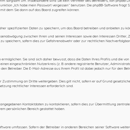
 ihm sorgsam um. Insbesondere wird Sie kein Vertreter des Betreibers, von phpBB Li
ie Funktion „Ich habe mein Passwort vergessen“ benutzen. Die phpBB-Software frag
 mit dem Sie dann auf das Board zugreifen können.
äher spezifizierten Daten zu speichern, um das Board betreiben und anbieten zu kö
essenabwägung zwischen Ihren und seinen Interessen sowie den Interessen Dritter,
u speichern, sofern dies zur Gefahrenabwehr oder zur rechtlichen Nachverfolgbark
rmöglichen. Sie sind sich daher bewusst, dass die Daten Ihres Profils und die von 
r einen eingeschränkten Nutzerkreis (z. B. andere registrierte Benutzer, Administra
en Betreiber. Die E-Mail-Adresse aus Ihrem Profil ist dabei jedoch nur für den Be
r Zustimmung an Dritte weitergeben. Dies gilt nicht, sofern er auf Grund gesetzlic
etzung rechtlicher Interessen erforderlich sind.
n angegebenen Kontaktdaten zu kontaktieren, sofern dies zur Übermittlung zentraler
hrem persönlichen Bereich gestattet haben.
Software umfassen. Sofern der Betreiber in anderen Bereichen seiner Software weite