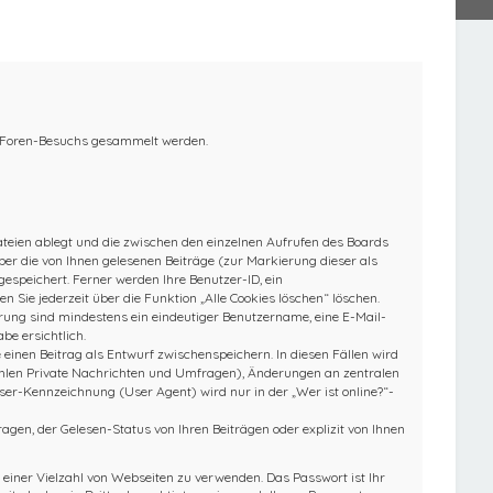
es Foren-Besuchs gesammelt werden.
Dateien ablegt und die zwischen den einzelnen Aufrufen des Boards
über die von Ihnen gelesenen Beiträge (zur Markierung dieser als
espeichert. Ferner werden Ihre Benutzer-ID, ein
 Sie jederzeit über die Funktion „Alle Cookies löschen“ löschen.
ierung sind mindestens ein eindeutiger Benutzername, eine E-Mail-
be ersichtlich.
e einen Beitrag als Entwurf zwischenspeichern. In diesen Fällen wird
zählen Private Nachrichten und Umfragen), Änderungen an zentralen
ser-Kennzeichnung (User Agent) wird nur in der „Wer ist online?“-
gen, der Gelesen-Status von Ihren Beiträgen oder explizit von Ihnen
 einer Vielzahl von Webseiten zu verwenden. Das Passwort ist Ihr