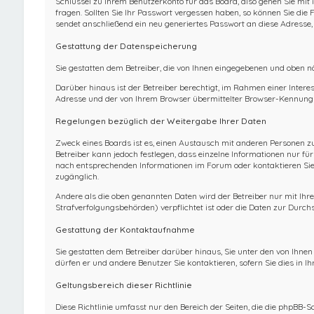
Schlüssel zu Ihrem Benutzerkonto für das Board, also gehen Sie mit
fragen. Sollten Sie Ihr Passwort vergessen haben, so können Sie d
sendet anschließend ein neu generiertes Passwort an diese Adresse,
Gestattung der Datenspeicherung
Sie gestatten dem Betreiber, die von Ihnen eingegebenen und oben n
Darüber hinaus ist der Betreiber berechtigt, im Rahmen einer Inter
Adresse und der von Ihrem Browser übermittelter Browser-Kennung z
Regelungen bezüglich der Weitergabe Ihrer Daten
Zweck eines Boards ist es, einen Austausch mit anderen Personen zu e
Betreiber kann jedoch festlegen, dass einzelne Informationen nur fü
nach entsprechenden Informationen im Forum oder kontaktieren Sie d
zugänglich.
Andere als die oben genannten Daten wird der Betreiber nur mit Ihre
Strafverfolgungsbehörden) verpflichtet ist oder die Daten zur Durchs
Gestattung der Kontaktaufnahme
Sie gestatten dem Betreiber darüber hinaus, Sie unter den von Ihne
dürfen er und andere Benutzer Sie kontaktieren, sofern Sie dies in I
Geltungsbereich dieser Richtlinie
Diese Richtlinie umfasst nur den Bereich der Seiten, die die phpBB-