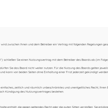
 wird zwischen Ihnen und dem Betreiber ein Vertrag mit folgenden Regelungen ges
) schließen Sie einen Nutzungsvertrag mit dem Betreiber des Boards ab (im Folge
ürfen Sie das Board nicht weiter nutzen. Für die Nutzung des Boards gelten jeweils 
nd kann von beiden Seiten ohne Einhaltung einer Frist jederzeit gekündigt werden
in einfaches, zeitlich und räumlich unbeschränktes und unentgeltliches Recht, Ihre
nach Kündigung des Nutzungsvertrages bestehen.
nhalte enthält, die gegen geltendes Recht oder die guten Sitten verstoßen. Sie erklär