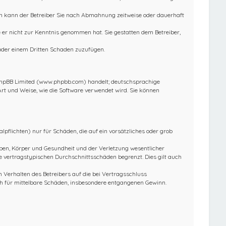
ln kann der Betreiber Sie nach Abmahnung zeitweise oder dauerhaft
ie er nicht zur Kenntnis genommen hat. Sie gestatten dem Betreiber,
 oder einem Dritten Schaden zuzufügen.
 phpBB Limited (www.phpbb.com) handelt; deutschsprachige
rt und Weise, wie die Software verwendet wird. Sie können
pflichten) nur für Schäden, die auf ein vorsätzliches oder grob
ben, Körper und Gesundheit und der Verletzung wesentlicher
e vertragstypischen Durchschnittsschäden begrenzt. Dies gilt auch
Verhalten des Betreibers auf die bei Vertragsschluss
h für mittelbare Schäden, insbesondere entgangenen Gewinn.