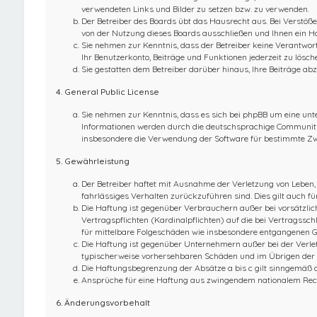
verwendeten Links und Bilder zu setzen bzw. zu verwenden.
Der Betreiber des Boards übt das Hausrecht aus. Bei Verstö
von der Nutzung dieses Boards ausschließen und Ihnen ein Ha
Sie nehmen zur Kenntnis, dass der Betreiber keine Verantwortu
Ihr Benutzerkonto, Beiträge und Funktionen jederzeit zu lösch
Sie gestatten dem Betreiber darüber hinaus, Ihre Beiträge abz
4. General Public License
Sie nehmen zur Kenntnis, dass es sich bei phpBB um eine unte
Informationen werden durch die deutschsprachige Community u
insbesondere die Verwendung der Software für bestimmte Zwe
5. Gewährleistung
Der Betreiber haftet mit Ausnahme der Verletzung von Leben, 
fahrlässiges Verhalten zurückzuführen sind. Dies gilt auch 
Die Haftung ist gegenüber Verbrauchern außer bei vorsätzlic
Vertragspflichten (Kardinalpflichten) auf die bei Vertragss
für mittelbare Folgeschäden wie insbesondere entgangenen 
Die Haftung ist gegenüber Unternehmern außer bei der Verlet
typischerweise vorhersehbaren Schäden und im Übrigen der H
Die Haftungsbegrenzung der Absätze a bis c gilt sinngemäß a
Ansprüche für eine Haftung aus zwingendem nationalem Rech
6. Änderungsvorbehalt