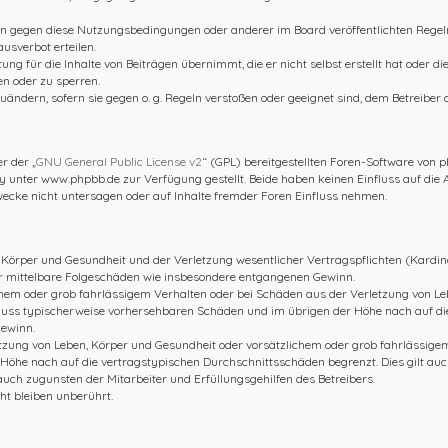
ßen gegen diese Nutzungsbedingungen oder anderer im Board veröffentlichten Rege
usverbot erteilen.
ng für die Inhalte von Beiträgen übernimmt, die er nicht selbst erstellt hat oder d
en oder zu sperren.
uändern, sofern sie gegen o. g. Regeln verstoßen oder geeignet sind, dem Betreiber
r der „
GNU General Public License v2
“ (GPL) bereitgestellten Foren-Software von
nter www.phpbb.de zur Verfügung gestellt. Beide haben keinen Einfluss auf die A
cke nicht untersagen oder auf Inhalte fremder Foren Einfluss nehmen.
Körper und Gesundheit und der Verletzung wesentlicher Vertragspflichten (Kardinal
für mittelbare Folgeschäden wie insbesondere entgangenen Gewinn.
hem oder grob fahrlässigem Verhalten oder bei Schäden aus der Verletzung von Le
chluss typischerweise vorhersehbaren Schäden und im übrigen der Höhe nach auf di
Gewinn.
zung von Leben, Körper und Gesundheit oder vorsätzlichem oder grob fahrlässigem 
öhe nach auf die vertragstypischen Durchschnittsschäden begrenzt. Dies gilt auc
uch zugunsten der Mitarbeiter und Erfüllungsgehilfen des Betreibers.
t bleiben unberührt.