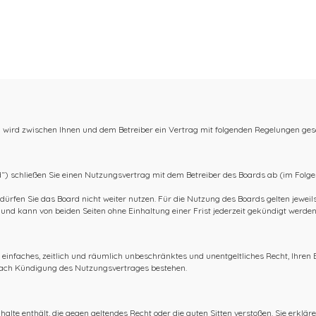
 wird zwischen Ihnen und dem Betreiber ein Vertrag mit folgenden Regelungen ges
) schließen Sie einen Nutzungsvertrag mit dem Betreiber des Boards ab (im Folge
ürfen Sie das Board nicht weiter nutzen. Für die Nutzung des Boards gelten jeweils 
nd kann von beiden Seiten ohne Einhaltung einer Frist jederzeit gekündigt werden
in einfaches, zeitlich und räumlich unbeschränktes und unentgeltliches Recht, Ihre
nach Kündigung des Nutzungsvertrages bestehen.
nhalte enthält, die gegen geltendes Recht oder die guten Sitten verstoßen. Sie erklär