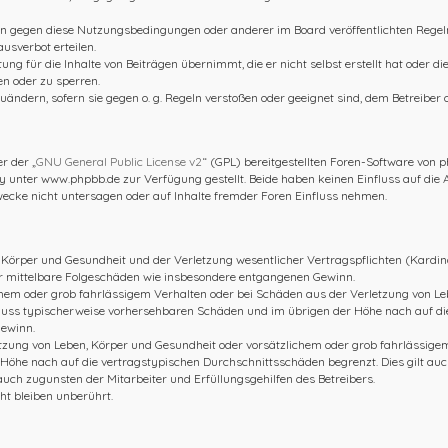
ßen gegen diese Nutzungsbedingungen oder anderer im Board veröffentlichten Rege
usverbot erteilen.
ng für die Inhalte von Beiträgen übernimmt, die er nicht selbst erstellt hat oder d
en oder zu sperren.
uändern, sofern sie gegen o. g. Regeln verstoßen oder geeignet sind, dem Betreiber
r der „
GNU General Public License v2
“ (GPL) bereitgestellten Foren-Software von
nter www.phpbb.de zur Verfügung gestellt. Beide haben keinen Einfluss auf die A
cke nicht untersagen oder auf Inhalte fremder Foren Einfluss nehmen.
Körper und Gesundheit und der Verletzung wesentlicher Vertragspflichten (Kardinal
für mittelbare Folgeschäden wie insbesondere entgangenen Gewinn.
hem oder grob fahrlässigem Verhalten oder bei Schäden aus der Verletzung von Le
chluss typischerweise vorhersehbaren Schäden und im übrigen der Höhe nach auf di
Gewinn.
zung von Leben, Körper und Gesundheit oder vorsätzlichem oder grob fahrlässigem 
öhe nach auf die vertragstypischen Durchschnittsschäden begrenzt. Dies gilt auc
uch zugunsten der Mitarbeiter und Erfüllungsgehilfen des Betreibers.
t bleiben unberührt.