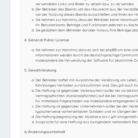
verwendeten Links und Bilder zu setzen bzw. zu verwenden.
Der Betreiber des Boards übt das Hausrecht aus. Bei Verstö
von der Nutzung dieses Boards ausschließen und Ihnen ein Ha
Sie nehmen zur Kenntnis, dass der Betreiber keine Verantwortu
Ihr Benutzerkonto, Beiträge und Funktionen jederzeit zu lösch
Sie gestatten dem Betreiber darüber hinaus, Ihre Beiträge abz
4. General Public License
Sie nehmen zur Kenntnis, dass es sich bei phpBB um eine unte
Informationen werden durch die deutschsprachige Community u
insbesondere die Verwendung der Software für bestimmte Zwe
5. Gewährleistung
Der Betreiber haftet mit Ausnahme der Verletzung von Leben, 
fahrlässiges Verhalten zurückzuführen sind. Dies gilt auch 
Die Haftung ist gegenüber Verbrauchern außer bei vorsätzlic
Vertragspflichten (Kardinalpflichten) auf die bei Vertragss
für mittelbare Folgeschäden wie insbesondere entgangenen 
Die Haftung ist gegenüber Unternehmern außer bei der Verlet
typischerweise vorhersehbaren Schäden und im Übrigen der H
Die Haftungsbegrenzung der Absätze a bis c gilt sinngemäß a
Ansprüche für eine Haftung aus zwingendem nationalem Rech
6. Änderungsvorbehalt