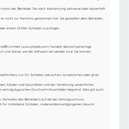
ln kann der Betreiber Sie nach Abmahnung zeitweise oder dauerhaft
ie er nicht zur Kenntnis genommen hat. Sie gestatten dem Betreiber,
 oder einem Dritten Schaden zuzufügen.
 phpBB Limited (www.phpbb.com) handelt; deutschsprachige
rt und Weise, wie die Software verwendet wird. Sie können
pflichten) nur für Schäden, die auf ein vorsätzliches oder grob
ben, Körper und Gesundheit und der Verletzung wesentlicher
e vertragstypischen Durchschnittsschäden begrenzt. Dies gilt auch
Verhalten des Betreibers auf die bei Vertragsschluss
h für mittelbare Schäden, insbesondere entgangenen Gewinn.