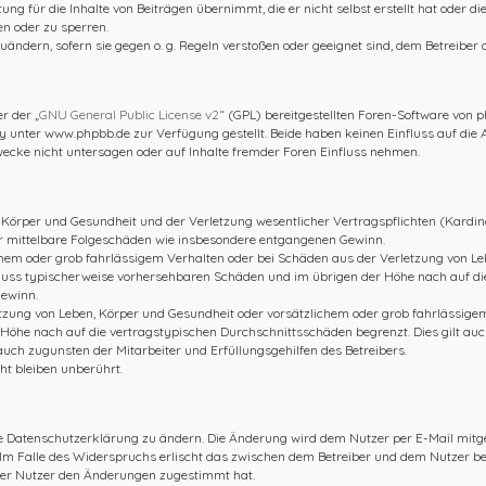
ng für die Inhalte von Beiträgen übernimmt, die er nicht selbst erstellt hat oder d
en oder zu sperren.
uändern, sofern sie gegen o. g. Regeln verstoßen oder geeignet sind, dem Betreiber
r der „
GNU General Public License v2
“ (GPL) bereitgestellten Foren-Software von
nter www.phpbb.de zur Verfügung gestellt. Beide haben keinen Einfluss auf die A
cke nicht untersagen oder auf Inhalte fremder Foren Einfluss nehmen.
Körper und Gesundheit und der Verletzung wesentlicher Vertragspflichten (Kardinal
für mittelbare Folgeschäden wie insbesondere entgangenen Gewinn.
hem oder grob fahrlässigem Verhalten oder bei Schäden aus der Verletzung von Le
chluss typischerweise vorhersehbaren Schäden und im übrigen der Höhe nach auf di
Gewinn.
zung von Leben, Körper und Gesundheit oder vorsätzlichem oder grob fahrlässigem 
öhe nach auf die vertragstypischen Durchschnittsschäden begrenzt. Dies gilt auc
uch zugunsten der Mitarbeiter und Erfüllungsgehilfen des Betreibers.
t bleiben unberührt.
ie Datenschutzerklärung zu ändern. Die Änderung wird dem Nutzer per E-Mail mitget
 Im Falle des Widerspruchs erlischt das zwischen dem Betreiber und dem Nutzer be
der Nutzer den Änderungen zugestimmt hat.