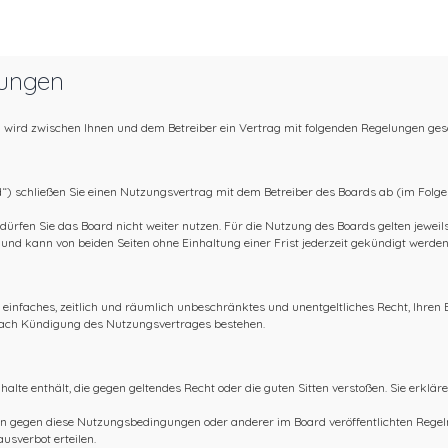
ungen
 wird zwischen Ihnen und dem Betreiber ein Vertrag mit folgenden Regelungen ges
) schließen Sie einen Nutzungsvertrag mit dem Betreiber des Boards ab (im Folge
ürfen Sie das Board nicht weiter nutzen. Für die Nutzung des Boards gelten jeweils 
nd kann von beiden Seiten ohne Einhaltung einer Frist jederzeit gekündigt werden
in einfaches, zeitlich und räumlich unbeschränktes und unentgeltliches Recht, Ihre
nach Kündigung des Nutzungsvertrages bestehen.
nhalte enthält, die gegen geltendes Recht oder die guten Sitten verstoßen. Sie erklär
ßen gegen diese Nutzungsbedingungen oder anderer im Board veröffentlichten Rege
usverbot erteilen.