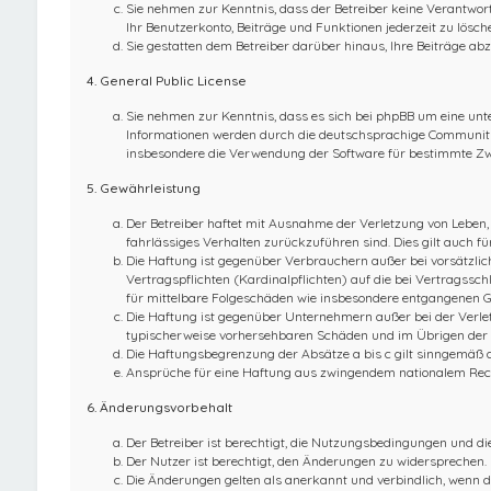
Sie nehmen zur Kenntnis, dass der Betreiber keine Verantwortu
Ihr Benutzerkonto, Beiträge und Funktionen jederzeit zu lösch
Sie gestatten dem Betreiber darüber hinaus, Ihre Beiträge abz
4. General Public License
Sie nehmen zur Kenntnis, dass es sich bei phpBB um eine unte
Informationen werden durch die deutschsprachige Community u
insbesondere die Verwendung der Software für bestimmte Zwe
5. Gewährleistung
Der Betreiber haftet mit Ausnahme der Verletzung von Leben, 
fahrlässiges Verhalten zurückzuführen sind. Dies gilt auch 
Die Haftung ist gegenüber Verbrauchern außer bei vorsätzlic
Vertragspflichten (Kardinalpflichten) auf die bei Vertragss
für mittelbare Folgeschäden wie insbesondere entgangenen 
Die Haftung ist gegenüber Unternehmern außer bei der Verlet
typischerweise vorhersehbaren Schäden und im Übrigen der H
Die Haftungsbegrenzung der Absätze a bis c gilt sinngemäß a
Ansprüche für eine Haftung aus zwingendem nationalem Rech
6. Änderungsvorbehalt
Der Betreiber ist berechtigt, die Nutzungsbedingungen und d
Der Nutzer ist berechtigt, den Änderungen zu widersprechen.
Die Änderungen gelten als anerkannt und verbindlich, wenn 