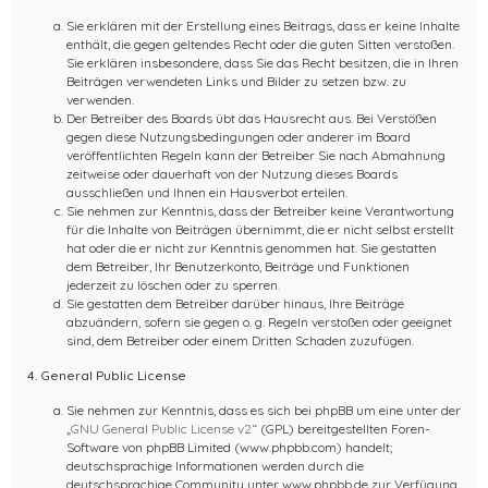
Sie erklären mit der Erstellung eines Beitrags, dass er keine Inhalte
enthält, die gegen geltendes Recht oder die guten Sitten verstoßen.
Sie erklären insbesondere, dass Sie das Recht besitzen, die in Ihren
Beiträgen verwendeten Links und Bilder zu setzen bzw. zu
verwenden.
Der Betreiber des Boards übt das Hausrecht aus. Bei Verstößen
gegen diese Nutzungsbedingungen oder anderer im Board
veröffentlichten Regeln kann der Betreiber Sie nach Abmahnung
zeitweise oder dauerhaft von der Nutzung dieses Boards
ausschließen und Ihnen ein Hausverbot erteilen.
Sie nehmen zur Kenntnis, dass der Betreiber keine Verantwortung
für die Inhalte von Beiträgen übernimmt, die er nicht selbst erstellt
hat oder die er nicht zur Kenntnis genommen hat. Sie gestatten
dem Betreiber, Ihr Benutzerkonto, Beiträge und Funktionen
jederzeit zu löschen oder zu sperren.
Sie gestatten dem Betreiber darüber hinaus, Ihre Beiträge
abzuändern, sofern sie gegen o. g. Regeln verstoßen oder geeignet
sind, dem Betreiber oder einem Dritten Schaden zuzufügen.
4. General Public License
Sie nehmen zur Kenntnis, dass es sich bei phpBB um eine unter der
„
GNU General Public License v2
“ (GPL) bereitgestellten Foren-
Software von phpBB Limited (www.phpbb.com) handelt;
deutschsprachige Informationen werden durch die
deutschsprachige Community unter www.phpbb.de zur Verfügung