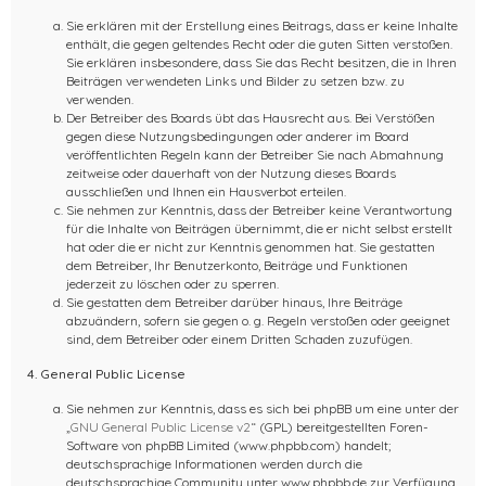
Sie erklären mit der Erstellung eines Beitrags, dass er keine Inhalte
enthält, die gegen geltendes Recht oder die guten Sitten verstoßen.
Sie erklären insbesondere, dass Sie das Recht besitzen, die in Ihren
Beiträgen verwendeten Links und Bilder zu setzen bzw. zu
verwenden.
Der Betreiber des Boards übt das Hausrecht aus. Bei Verstößen
gegen diese Nutzungsbedingungen oder anderer im Board
veröffentlichten Regeln kann der Betreiber Sie nach Abmahnung
zeitweise oder dauerhaft von der Nutzung dieses Boards
ausschließen und Ihnen ein Hausverbot erteilen.
Sie nehmen zur Kenntnis, dass der Betreiber keine Verantwortung
für die Inhalte von Beiträgen übernimmt, die er nicht selbst erstellt
hat oder die er nicht zur Kenntnis genommen hat. Sie gestatten
dem Betreiber, Ihr Benutzerkonto, Beiträge und Funktionen
jederzeit zu löschen oder zu sperren.
Sie gestatten dem Betreiber darüber hinaus, Ihre Beiträge
abzuändern, sofern sie gegen o. g. Regeln verstoßen oder geeignet
sind, dem Betreiber oder einem Dritten Schaden zuzufügen.
4. General Public License
Sie nehmen zur Kenntnis, dass es sich bei phpBB um eine unter der
„
GNU General Public License v2
“ (GPL) bereitgestellten Foren-
Software von phpBB Limited (www.phpbb.com) handelt;
deutschsprachige Informationen werden durch die
deutschsprachige Community unter www.phpbb.de zur Verfügung