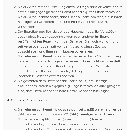
Sie erklären mit der Erstellung eines Beitrags, dass er keine Inhalte
enthält, die gegen geltendes Recht oder die guten Sitten verstoßen.
Sie erklären insbesondere, dass Sie das Recht besitzen, die in Ihren
Beiträgen verwendeten Links und Bilder zu setzen bzw. zu
verwenden.
Der Betreiber des Boards übt das Hausrecht aus. Bei Verstößen
gegen diese Nutzungsbedingungen oder anderer im Board
veröffentlichten Regeln kann der Betreiber Sie nach Abmahnung
zeitweise oder dauerhaft von der Nutzung dieses Boards
ausschließen und Ihnen ein Hausverbot erteilen.
Sie nehmen zur Kenntnis, dass der Betreiber keine Verantwortung
für die Inhalte von Beiträgen übernimmt, die er nicht selbst erstellt
hat oder die er nicht zur Kenntnis genommen hat. Sie gestatten
dem Betreiber, Ihr Benutzerkonto, Beiträge und Funktionen
jederzeit zu löschen oder zu sperren.
Sie gestatten dem Betreiber darüber hinaus, Ihre Beiträge
abzuändern, sofern sie gegen o. g. Regeln verstoßen oder geeignet
sind, dem Betreiber oder einem Dritten Schaden zuzufügen.
4. General Public License
Sie nehmen zur Kenntnis, dass es sich bei phpBB um eine unter der
„
GNU General Public License v2
“ (GPL) bereitgestellten Foren-
Software von phpBB Limited (www.phpbb.com) handelt;
deutschsprachige Informationen werden durch die
deutschsprachige Community unter www.phpbb.de zur Verfügung