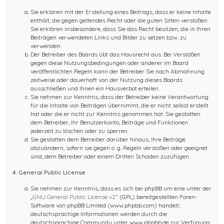
Sie erklären mit der Erstellung eines Beitrags, dass er keine Inhalte
enthält, die gegen geltendes Recht oder die guten Sitten verstoßen.
Sie erklären insbesondere, dass Sie das Recht besitzen, die in Ihren
Beiträgen verwendeten Links und Bilder zu setzen bzw. zu
verwenden.
Der Betreiber des Boards übt das Hausrecht aus. Bei Verstößen
gegen diese Nutzungsbedingungen oder anderer im Board
veröffentlichten Regeln kann der Betreiber Sie nach Abmahnung
zeitweise oder dauerhaft von der Nutzung dieses Boards
ausschließen und Ihnen ein Hausverbot erteilen.
Sie nehmen zur Kenntnis, dass der Betreiber keine Verantwortung
für die Inhalte von Beiträgen übernimmt, die er nicht selbst erstellt
hat oder die er nicht zur Kenntnis genommen hat. Sie gestatten
dem Betreiber, Ihr Benutzerkonto, Beiträge und Funktionen
jederzeit zu löschen oder zu sperren.
Sie gestatten dem Betreiber darüber hinaus, Ihre Beiträge
abzuändern, sofern sie gegen o. g. Regeln verstoßen oder geeignet
sind, dem Betreiber oder einem Dritten Schaden zuzufügen.
4. General Public License
Sie nehmen zur Kenntnis, dass es sich bei phpBB um eine unter der
„
GNU General Public License v2
“ (GPL) bereitgestellten Foren-
Software von phpBB Limited (www.phpbb.com) handelt;
deutschsprachige Informationen werden durch die
deutschsprachige Community unter www.phpbb.de zur Verfügung