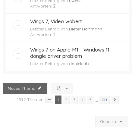
Letzter Beitrag von
uwesc
Antworten:
2
Wings 7, Video wabert
Letzter Beitrag von
Dieter Hartmann
Antworten:
1
Wings 7 on Apple M1 - Windows 11
dongle driver problem
Letzter Beitrag von
danieledb
Neues Thema
2592 Themen
1
…
2
3
4
5
104
Nächste
Seite
1
von
104
Gehe zu