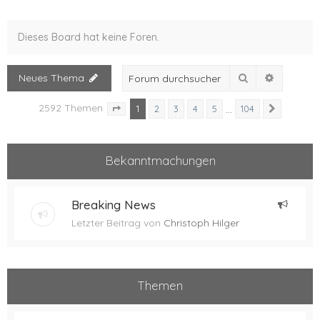
Dieses Board hat keine Foren.
Suche
Erweitert
Neues Thema
2592 Themen
1
…
2
3
4
5
104
Nächste
Seite
1
von
104
Bekanntmachungen
Breaking News
Letzter Beitrag von
Christoph Hilger
Themen